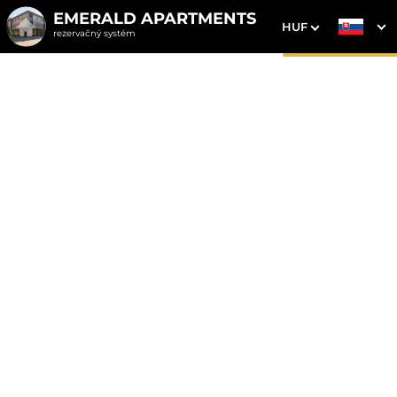
EMERALD APARTMENTS
HUF
rezervačný systém
1. Výber pobytu
2. Doplnkové služby
3. Vaše údaje
Dátum príchodu
Dátum odchodu
Prosím vyberte
Prosím vyberte
Najvýhodnejšie ceny priamo
na webe