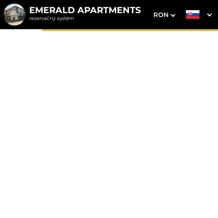
EMERALD APARTMENTS
RON
rezervačný systém
1. Výber pobytu
2. Doplnkové služby
3. Vaše údaje
Dátum príchodu
Dátum odchodu
Prosím vyberte
Prosím vyberte
Najvýhodnejšie ceny priamo
na webe