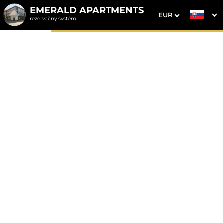
EMERALD APARTMENTS
EUR
rezervačný systém
1. Výber pobytu
2. Doplnkové služby
3. Vaše údaje
Dátum príchodu
Dátum odchodu
Prosím vyberte
Prosím vyberte
Najvýhodnejšie ceny priamo
na webe